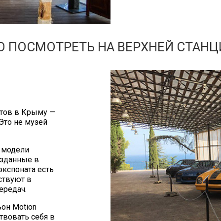
О ПОСМОТРЕТЬ НА ВЕРХНЕЙ СТАНЦ
стов в Крыму —
Это не музей
 модели
озданные в
кспоната есть
ствуют в
ередач.
ьон Motion
вовать себя в