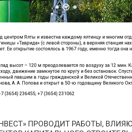
над центром Ялты и известна каждому ялтинцу и многим от
иницы «Таврида» (с левой стороны), а верхняя станция на
лет. Ее открытие состоялось в 1967 году, именно тогда он
пад высот – 120 м преодолевается по воздуху за 12 мин. К
 ходу, движение замкнутое по кругу и без остановок. Спу
нный павшим в годы гражданской и Великой Отечественно
анова, А. А. Попова и открыт в 50-ю годовщину Великого Ок
7 (3654) 236455; +7 (3654) 231062
НВЕСТ» ПРОВОДИТ РАБОТЫ, ВЛИЯ