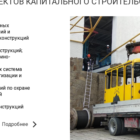
ЕКТОВ КАПИТАЛЬНОГО СТРОИТЕЛЬ
вных
ий и
 конструкций
струкций;
мно-
х система
тизации и
ий по охране
й
нструкций
Подробнее